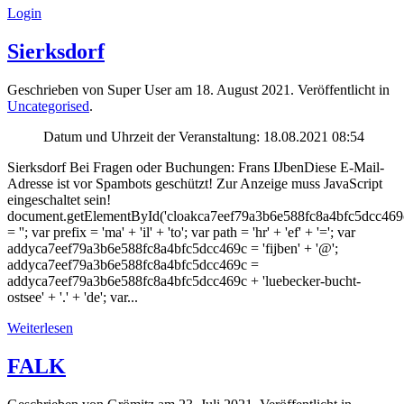
Login
Sierksdorf
Geschrieben von Super User am
18. August 2021
. Veröffentlicht in
Uncategorised
.
Datum und Uhrzeit der Veranstaltung:
18.08.2021 08:54
Sierksdorf Bei Fragen oder Buchungen: Frans IJbenDiese E-Mail-
Adresse ist vor Spambots geschützt! Zur Anzeige muss JavaScript
eingeschaltet sein!
document.getElementById('cloakca7eef79a3b6e588fc8a4bfc5dcc46
= ''; var prefix = 'ma' + 'il' + 'to'; var path = 'hr' + 'ef' + '='; var
addyca7eef79a3b6e588fc8a4bfc5dcc469c = 'fijben' + '@';
addyca7eef79a3b6e588fc8a4bfc5dcc469c =
addyca7eef79a3b6e588fc8a4bfc5dcc469c + 'luebecker-bucht-
ostsee' + '.' + 'de'; var...
Weiterlesen
FALK